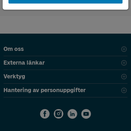
Västtrafiks riktlinjer för tillgänglighet på hållplats.pdf
Sidfotsnavigering
Om oss
Externa länkar
Verktyg
Hantering av personuppgifter