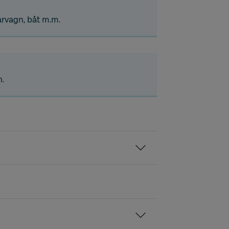
pårvagn, båt m.m.
n.