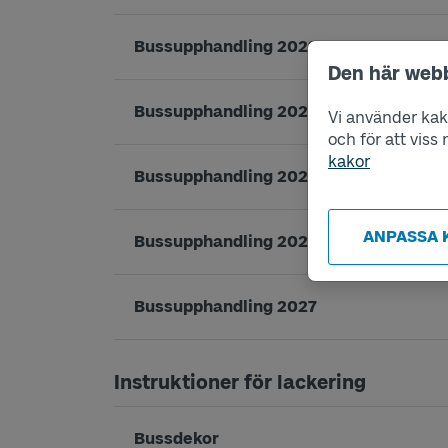
Bussupphandling 2022
Den här web
Bussupphandling 2023
Vi använder kako
och för att vis
kakor
Bussupphandling 2025
ANPASSA 
Bussupphandling 2026
Bussupphandling 2027
Instruktioner för lackering
Bussdekor