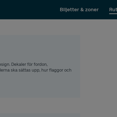
Till innehållet
Biljetter & zoner
Rut
sign. Dekaler för fordon,
erna ska sättas upp, hur flaggor och