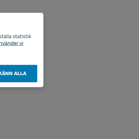
älla statistik
nvänder vi
KÄNN ALLA