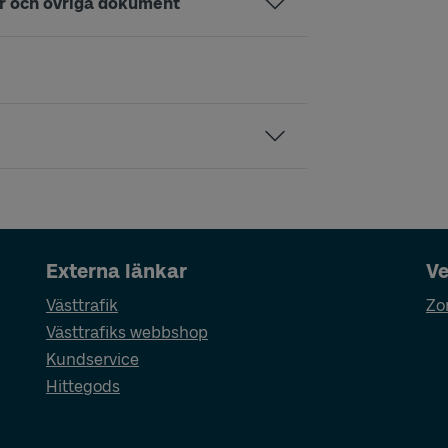
er och övriga dokument
Externa länkar
Ve
Västtrafik
Zo
Västtrafiks webbshop
Kundservice
Hittegods