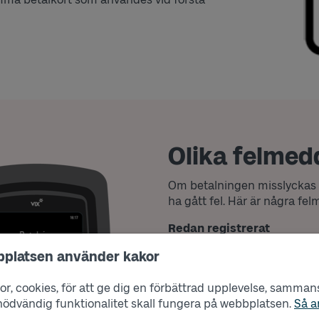
Olika felme
Om betalningen misslyckas 
ha gått fel. Här är några fe
Redan registrerat
En biljett är redan kopplad til
bplatsen använder kakor
Fler än ett kort visades
Försök igen med enbart ett k
r, cookies, för att ge dig en förbättrad upplevelse, sammanst
s nödvändig funktionalitet skall fungera på webbplatsen.
Så a
Din mobila enhet är låst