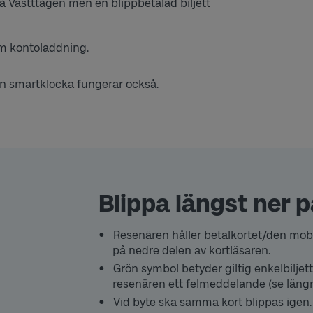
på Västttågen men en blippbetalad biljett
om kontoladdning.
i en smartklocka fungerar också.
Blippa längst ner 
Resenären håller betalkortet/den mob
på nedre delen av kortläsaren.
Grön symbol betyder giltig enkelbiljet
resenären ett felmeddelande (se längr
Vid byte ska samma kort blippas igen.