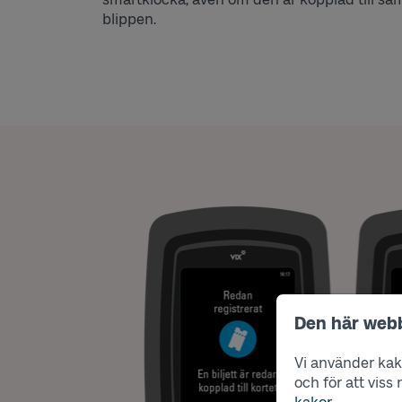
blippen.
Den här web
Vi använder kako
och för att vis