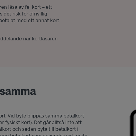
n läsa av fel kort – ett
det risk för ofrivillig
betalat med ett annat kort
eddelande när kortläsaren
ch samma
lkort. Vid byte blippas samma betalkort
fysiskt kort). Det går alltså inte att
ort och sedan byta till betalkort i
amma betalkort som användes vid första