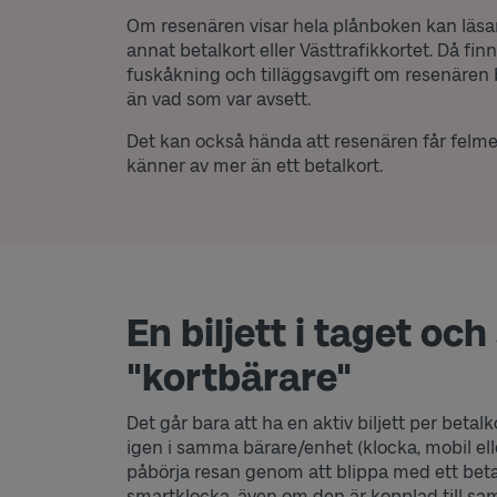
Om resenären visar hela plånboken kan läsare
annat betalkort eller Västtrafikkortet. Då finns 
fuskåkning och tilläggsavgift om resenären 
än vad som var avsett.
Det kan också hända att resenären får felm
känner av mer än ett betalkort.
En biljett i taget o
"kortbärare"
Det går bara att ha en aktiv biljett per beta
igen i samma bärare/enhet (klocka, mobil eller 
påbörja resan genom att blippa med ett betalk
smartklocka, även om den är kopplad till s