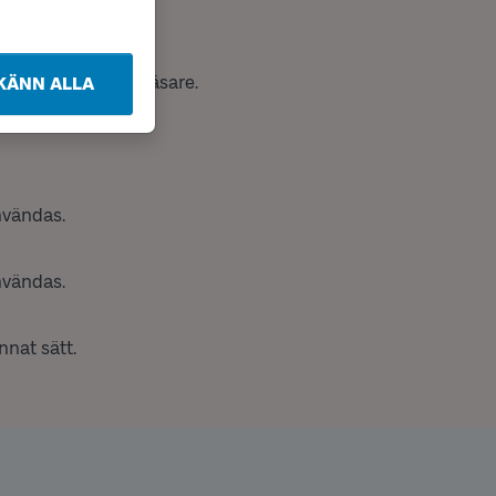
rova en annan kortläsare.
KÄNN ALLA
nvändas.
nvändas.
nnat sätt.