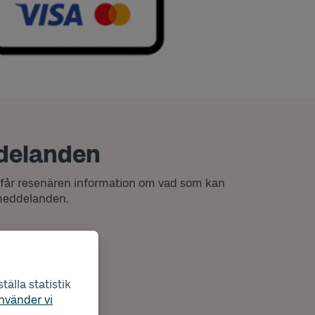
ddelanden
får resenären information om vad som kan
lmeddelanden.
l kortet.
ort.
älla statistik
nvänder vi