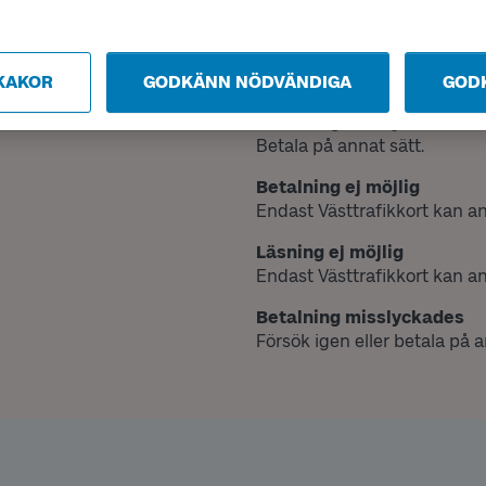
Lås upp och försök igen.
Kortläsare ur funktion
Betala på annat sätt eller p
KAKOR
GODKÄNN NÖDVÄNDIGA
GOD
Betalning misslyckades
Betala på annat sätt.
Betalning ej möjlig
Endast Västtrafikkort kan a
Läsning ej möjlig
Endast Västtrafikkort kan a
Betalning misslyckades
Försök igen eller betala på a