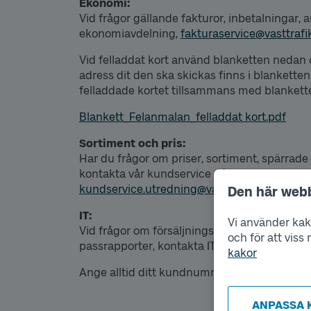
Ekonomi:
Vid frågor gällande fakturor, inbetalningar, 
ekonomiavdelning,
fakturaservice@vasttrafi
Vid felladdat kort använd blanketten nedan o
adress dit den ska skickas finns i blanketten
felladdade kortet tillsammans med blankett
Blankett_Felanmalan_felladdat kort.pdf
Sortiment och pris:
Har du frågor om priser, sortiment, spärrade
kontakta vår kundservice på 031-62 92 07 ell
kundservice.utredning@vasttrafik.se
Den här web
IT:
Vi använder kako
Vid frågor om försäljningsenheten, handhava
och för att vis
passrapporter, kontakta IT Servicedesk på 
kakor
Ange alltid ditt kundnummer när du kontakt
ANPASSA 