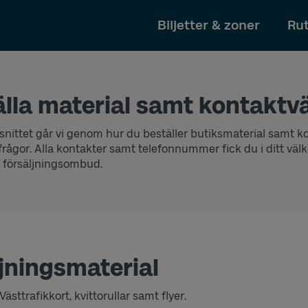
Till innehållet
Biljetter & zoner
Rut
älla material samt kontaktv
vsnittet går vi genom hur du beställer butiksmaterial samt 
rågor. Alla kontakter samt telefonnummer fick du i ditt vä
v försäljningsombud.
ljningsmaterial
ästtrafikkort, kvittorullar samt flyer.