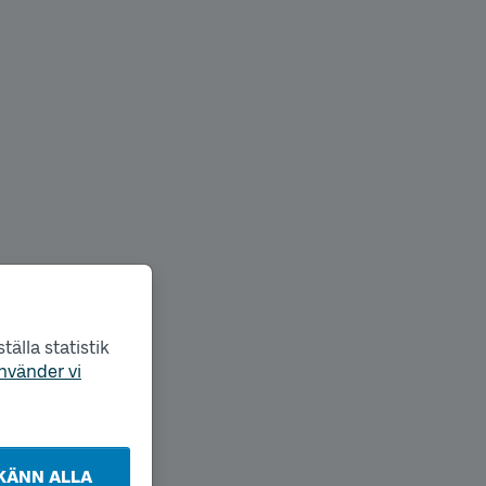
älla statistik
nvänder vi
KÄNN ALLA