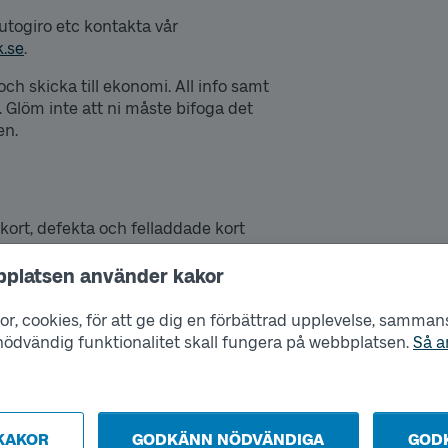
autogiro etc kontakta vår
k.se
.
ch skicka till ekonomi. All info samt
. Glöm inte att ni måste bifoga det
en.
 kort, defekta och felladdade kort
er via
bplatsen använder kakor
r, cookies, för att ge dig en förbättrad upplevelse, sammanst
nde och teknik, fel i utrustning och
s nödvändig funktionalitet skall fungera på webbplatsen.
Så a
010-434 55 00.
ar oss.
KAKOR
GODKÄNN NÖDVÄNDIGA
GOD