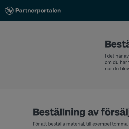
Best
I det här a
om du har f
när du ble
Beställning av försä
För att beställa material, till exempel tomma V