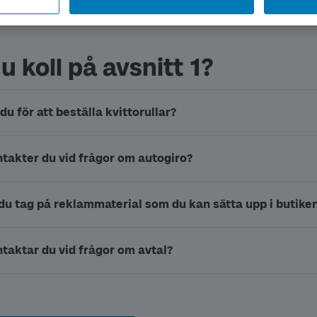
u koll på avsnitt 1?
du för att beställa kvittorullar?
takter du vid frågor om autogiro?
 du tag på reklammaterial som du kan sätta upp i butike
taktar du vid frågor om avtal?