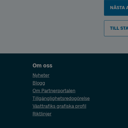
NÄSTA 
TILL ST
Sidfotsnavigering
Om oss
Nyheter
Blogg
Om Partnerportalen
Tillgänglighetsredogörelse
Västtrafiks grafiska profil
Riktlinjer