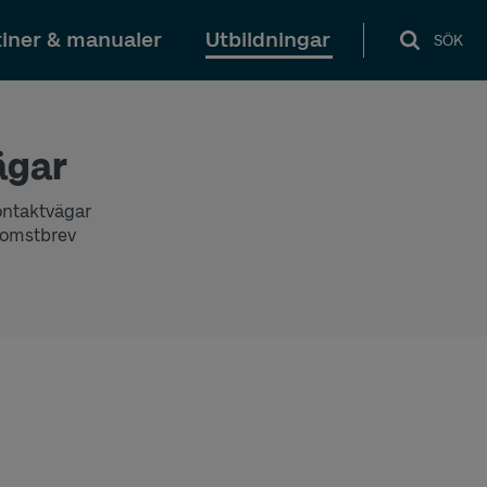
iner & manualer
Utbildningar
SÖK
ägar
kontaktvägar
lkomstbrev