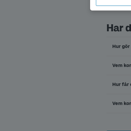
Har d
Hur gör 
Vem kon
Hur får
Vem kon