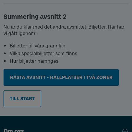
Summering avsnitt 2
Nu är du klar med det andra avsnittet, Biljetter. Här har
vi gått igenom:
Biljetter till våra grannlän
Vilka specialbiljetter som finns
Hur biljetter namnges
NÄSTA AVSNITT - HÅLLPLATSER I TVÅ ZONER
TILL START
Sidfotsnavigering
Om oss