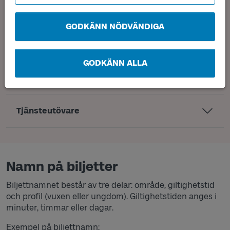
Seniorbiljett
GODKÄNN NÖDVÄNDIGA
Skolbiljett (Skolkort Fritid)
GODKÄNN ALLA
Anropsstyrd trafik
Tjänsteutövare
Namn på biljetter
Biljettnamnet består av tre delar: område, giltighetstid
och profil (vuxen eller ungdom). Giltighetstiden anges i
minuter, timmar eller dagar.
Exempel på biljettnamn: