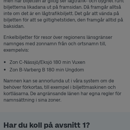
men när biljetten är giltig ser lågtrafik- och dygnet runt
biljetterna likadana ut på framsidan. Då framgår alltså
inte om det är en lågtrafikbiljett. Det går att vända på
biljetten för att se giltighetstiden, den framgår alltid på
baksidan.
Enkelbiljetter för resor över regionens länsgränser
namnges med zonnamn från och ortsnamn till,
exempelvis:
Zon C-Nässjö/Eksjö 180 min Vuxen
Zon B-Varberg B 180 min Ungdom
Namnen kan se annorlunda ut i våra system om de
behöver förkortas, till exempel i biljettmaskinen och
kortläsarna. De angränsande länen har egna regler för
namnsättning i sina zoner.
Har du koll på avsnitt 1?